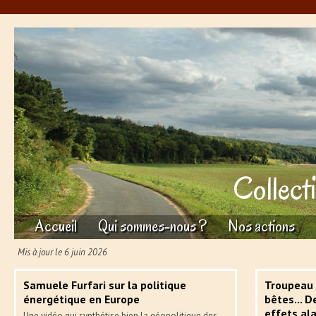
Collect
Accueil
Qui sommes-nous ?
Nos actions
Mis à jour le 6 juin 2026
Samuele Furfari sur la politique
Troupeau 
énergétique en Europe
bêtes... 
effets al
Une vidéo qui synthétise bien la géopolitique des